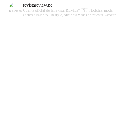
revistareview.pe
Cuenta oficial de la revista REVIEW 🇵🇪
Noticias, moda,
entretenimiento, lifestyle, business y más en nuestra website.