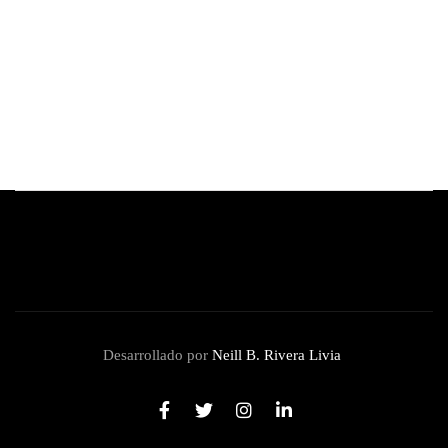
5 vinos tintos ideales para regalar en el Día
del Padre
By
Redacción Review
junio 11, 2026
Desarrollado por
Neill B. Rivera Livia