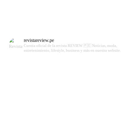
revistareview.pe
Cuenta oficial de la revista REVIEW 🇵🇪
Noticias, moda,
entretenimiento, lifestyle, business y más en nuestra website.