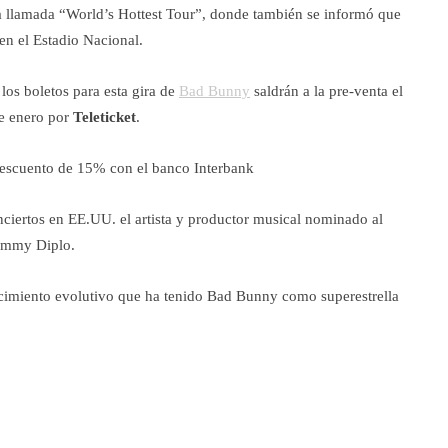
ira llamada “World’s Hottest Tour”, donde también se informó que
en el Estadio Nacional.
os boletos para esta gira de
Bad Bunny
saldrán a la pre-venta el
de enero por
Teleticket
.
descuento de 15% con el banco Interbank
ciertos en EE.UU. el artista y productor musical nominado al
rammy Diplo.
crecimiento evolutivo que ha tenido Bad Bunny como superestrella