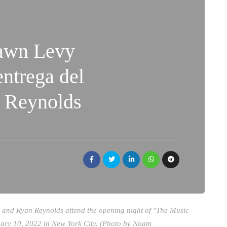
awn Levy
 entrega del
n Reynolds
 Ryan Reynolds attend the opening night of "The Music
ary 10, 2022 in New York City. (Photo by Noam