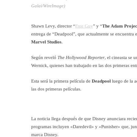
Galai/WireImage)
Shawn Levy, director “
Free Guy
” y “
The Adam Projec
entrega de “Deadpool”, que actualmente se encuentra e
Marvel Studios
.
Según reveló
The Hollywood Reporter
, el cineasta se 
Wernick, quienes han trabajado en las dos primeras en
Esta será la primera película de
Deadpool
luego de la a
las dos primeras películas.
La noticia llega después de que Disney anunciara recien
programas incluyen «Daredevil» y «Punisher» que, ju
marca Disney.