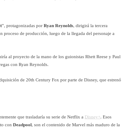
t
”, protagonizadas por
Ryan Reynolds
, dirigirá la tercera
n proceso de producción, luego de la llegada del personaje a
uniría al proyecto de la mano de los guionistas Rhett Reese y Paul
tregas con Ryan Reynolds.
dquisición de 20th Century Fox por parte de Disney, que estrenó
temente que trasladaría su serie de Netflix a
Disney+
. Esos
nto con
Deadpool
, son el contenido de Marvel más maduro de la