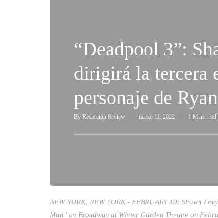
“Deadpool 3”: Sh
dirigirá la tercera
personaje de Rya
By
Redacción Review
marzo 11, 2022
1 Mins read
NEW YORK, NEW YORK - FEBRUARY 10: Shawn Levy and
Man" on Broadway at Winter Garden Theatre on Febru