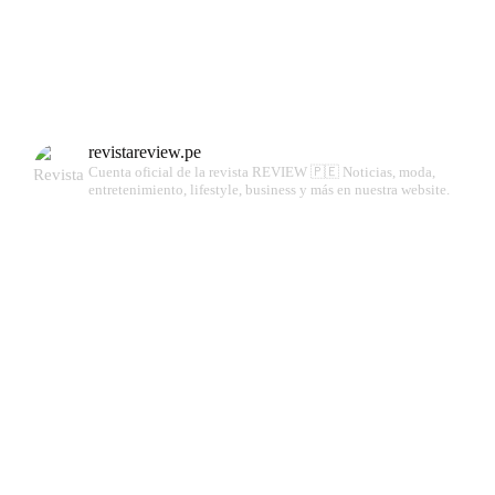
revistareview.pe
Cuenta oficial de la revista REVIEW 🇵🇪
Noticias, moda,
entretenimiento, lifestyle, business y más en nuestra website.