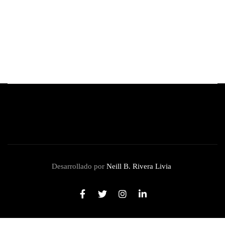
5 vinos tintos ideales para regalar en el Día
del Padre
By
Redacción Review
junio 11, 2026
Desarrollado por
Neill B. Rivera Livia