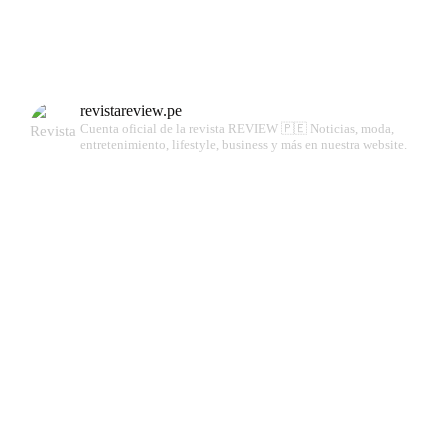
revistareview.pe
Cuenta oficial de la revista REVIEW 🇵🇪
Noticias, moda,
entretenimiento, lifestyle, business y más en nuestra website.