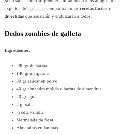
Si no sabes cómo sorprender a tu familia o a tus amigos, los
expertos de
SugarLab
compartirán unas
recetas fáciles y
divertidas
que asustarán y endulzarán a todos.
Dedos zombies de galleta
Ingredientes:
280 gr de harina
140 gr margarina
80 gr azúcar en polvo
40 gr almendra molida o harina de almendras
20 gr agua
2 gr sal
½ cdta vainilla
Mermelada de fresa
Almendras en láminas