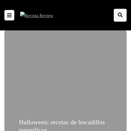
Halloween: recetas de bocadillos
terroríficos