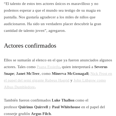
“El talento de estos tres actores únicos es maravilloso y no
podemos esperar a que el mundo sea testigo de su magia en
pantalla. Nos gustaría agradecer a los miles de niños que
audicionaron. Ha sido un verdadero placer descubrir la gran
cantidad de talento joven”, agregaron.
Actores confirmados
Ellos se sumarán al elenco en el que ya fueron anunciados algunos
actores. Tales como
Paapa Essiedu
, quien interpretará a
Severus
Snape
;
Janet McTeer
, como
Minerva McGonagall
;
Nick Frost en
el papel del semi gigante Rubeus Hagrid
y
John Lithgow como
Albus Dumbledore
.
También fueron confirmados
Luke Thallon
como el
profesor
Quirinus Quirrell
y
Paul Whitehouse
en el papel del
conserje gruñón
Argus Filch
.