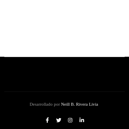
Anya Taylor-Joy se une al elenco de 'El señor
de los anillos: la caza de Gollum'
By
Redacción Review
junio 16, 2026
Desarrollado por
Neill B. Rivera Livia