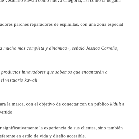
 de vestuario kawaii como nueva categoría, así como la llegada
vadores parches reparadores de espinillas, con una zona especial
ia mucho más completa y dinámica», señaló Jessica Carreño,
o productos innovadores que sabemos que encantarán a
 el vestuario kawaii
ara la marca, con el objetivo de conectar con un público
kidult
a
vertido.
 significativamente la experiencia de sus clientes, sino también
ferente en estilo de vida y diseño accesible.