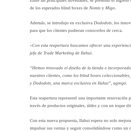
Entre las principales novedades, se presentó el ingreso
de los esperados blind boxes de
Nomis
y
Migo
.
Además, se introdujo en exclusiva
Dododots
, los inno
para que los clientes pudieran conocerlos de cerca.
«Con esta reapertura buscamos ofrecer una experienc
jefa de Trade Marketing de Ilahui.
“Hemos renovado el diseño de la tienda e incorporad
nuestros clientes, como los blind boxes coleccionables,
y Dododots, una marca exclusiva en Ilahui”, agregó.
Esta reapertura representó una importante renovación p
través de productos originales, útiles y con un toque di
Con esta nueva propuesta, Ilahui espera no solo mejorar
impulsar sus ventas y seguir consolidándose como un re