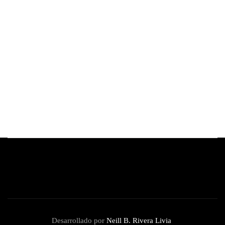
By
Redacción Review
junio 16, 2026
Kaley Cuoco, de 'The Big Bang Theory',
anuncia que está embarazada de su segundo
hijo
By
Redacción Review
junio 11, 2026
Desarrollado por
Neill B. Rivera Livia