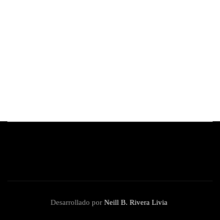
By
Redacción Review
junio 23, 2026
Anya Taylor-Joy se une al elenco de 'El señor
de los anillos: la caza de Gollum'
By
Redacción Review
junio 16, 2026
Desarrollado por
Neill B. Rivera Livia