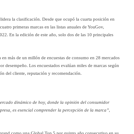
idera la clasificación. Desde que ocupó la cuarta posición en
cuatro primeras marcas en las listas anuales de YouGov,
22. En la edición de este año, solo dos de las 10 principales
a en más de un millón de encuestas de consumo en 28 mercados
mejor desempeño. Los encuestados evalúan miles de marcas según
ción del cliente, reputación y recomendación.
mercado dinámico de hoy, donde la opinión del consumidor
mpresa, es esencial comprender la percepción de la marca”
,
brand como una Global Top 5 por quinto año consecutivo en su