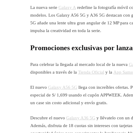
La nueva serie
Galaxy A
redefine la fotografía móvil c
modelos. Los Galaxy A56 5G y A36 5G destacan con gr
5G añade una lente ultra gran angular de 12 MP para ca
impulsa la creatividad en toda la serie.
Promociones exclusivas por lanz
Para celebrar la llegada al mercado local de la nueva
Ga
disponibles a través de la
Tienda Oficial
y la
App Sams
El nuevo
Galaxy A56 5G
llega con increíbles ofertas.
especial de S/ 1,699 usando el cupón APPWEEK. Además,
un case sin costo adicional y envío gratis.
Descubre el nuevo
Galaxy A36 5G
y llévatelo con un
Además, disfruta de 18 cuotas sin intereses con tarjetas