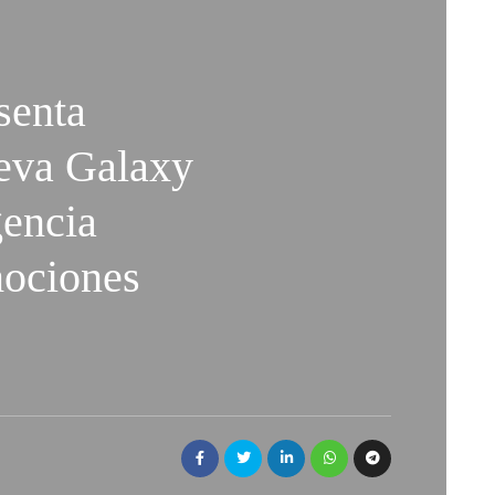
senta
ueva Galaxy
gencia
mociones