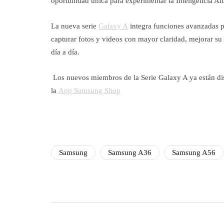
oportunidad única para experimentar la Inteligencia Al
La nueva serie
Galaxy A
integra funciones avanzadas po
capturar fotos y videos con mayor claridad, mejorar su
día a día.
Los nuevos miembros de la Serie Galaxy A ya están dis
la
App Samsung Shop
Samsung
Samsung A36
Samsung A56