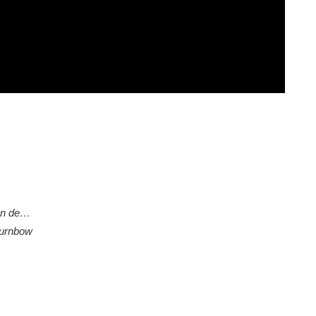
ión de…
Turnbow