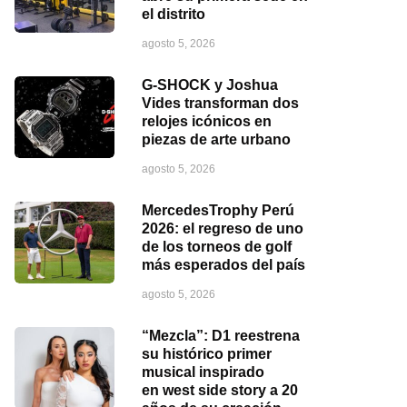
el distrito
agosto 5, 2026
G-SHOCK y Joshua
Vides transforman dos
relojes icónicos en
piezas de arte urbano
agosto 5, 2026
MercedesTrophy Perú
2026: el regreso de uno
de los torneos de golf
más esperados del país
agosto 5, 2026
“Mezcla”: D1 reestrena
su histórico primer
musical inspirado
en west side story a 20