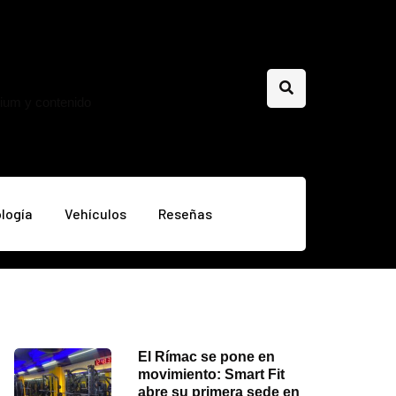
mium y contenido
logía
Vehículos
Reseñas
El Rímac se pone en
movimiento: Smart Fit
abre su primera sede en