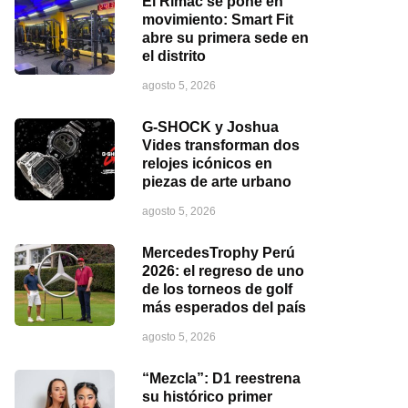
El Rímac se pone en
movimiento: Smart Fit
abre su primera sede en
el distrito
agosto 5, 2026
G-SHOCK y Joshua
Vides transforman dos
relojes icónicos en
piezas de arte urbano
agosto 5, 2026
MercedesTrophy Perú
2026: el regreso de uno
de los torneos de golf
más esperados del país
agosto 5, 2026
“Mezcla”: D1 reestrena
su histórico primer