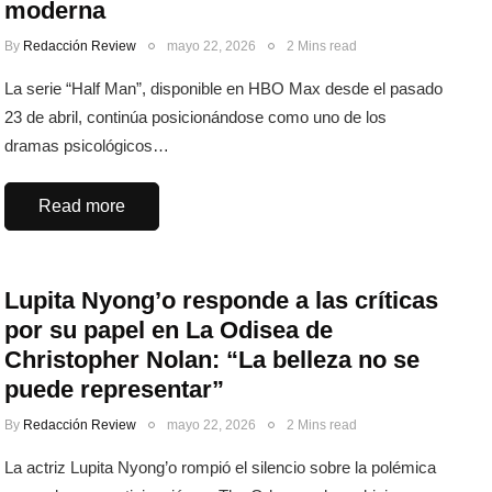
moderna
By
Redacción Review
mayo 22, 2026
2 Mins read
La serie “Half Man”, disponible en HBO Max desde el pasado
23 de abril, continúa posicionándose como uno de los
dramas psicológicos…
Read more
Lupita Nyong’o responde a las críticas
por su papel en La Odisea de
Christopher Nolan: “La belleza no se
puede representar”
By
Redacción Review
mayo 22, 2026
2 Mins read
La actriz Lupita Nyong’o rompió el silencio sobre la polémica