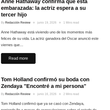
Anne Hathaway confirma que está
embarazada: la actriz espera a su
tercer hijo
By
Redacción Review
junio 19, 2026
1 Mins read
Anne Hathaway está viviendo uno de los momentos más
felices de su vida. La actriz ganadora del Oscar anunció este
viernes que…
Read more
Tom Holland confirmó su boda con
Zendaya "Encontré a mi persona"
By
Redacción Review
junio 16, 2026
2 Mins read
Tom Holland confirmó que ya se casó con Zendaya,
poniendo fin a meses de especulaciones sobre el estado de