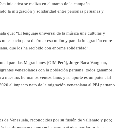
sta iniciativa se realiza en el marco de la campaña
o la integración y solidaridad entre personas peruanas y
la que: “El lenguaje universal de la música une culturas y
un espacio para disfrutar esa unión y para la integración entre
ana, que los ha recibido con enorme solidaridad”.
cional para las Migraciones (OIM Perú), Jorge Baca Vaughan,
migrantes venezolanos con la población peruana, todos ganamos.
a a nuestros hermanos venezolanos y su aporte es un potencial
o 2020 el impacto neto de la migración venezolana al PBI peruano
os de Venezuela, reconocidos por su fusión de vallenato y pop;
úsica afroperuana, que serán acompañados por los artistas