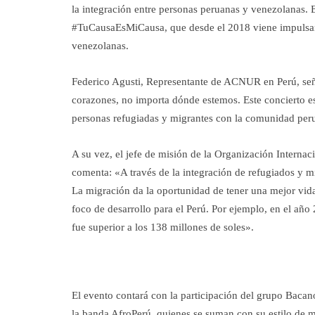
la integración entre personas peruanas y venezolanas. E
#TuCausaEsMiCausa, que desde el 2018 viene impulsand
venezolanas.
Federico Agusti, Representante de ACNUR en Perú, seña
corazones, no importa dónde estemos. Este concierto es 
personas refugiadas y migrantes con la comunidad peru
A su vez, el jefe de misión de la Organización Interna
comenta: «A través de la integración de refugiados y 
La migración da la oportunidad de tener una mejor vid
foco de desarrollo para el Perú. Por ejemplo, en el añ
fue superior a los 138 millones de soles».
El evento contará con la participación del grupo Bacan
la banda AfroPerú, quienes se suman con su estilo de m