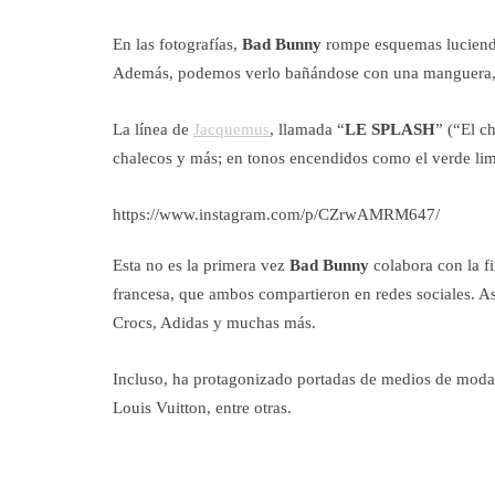
En las fotografías,
Bad Bunny
rompe esquemas luciendo
Además, podemos verlo bañándose con una manguera, m
La línea de
Jacquemus
, llamada “
LE SPLASH
” (“El c
chalecos y más; en tonos encendidos como el verde limó
https://www.instagram.com/p/CZrwAMRM647/
Esta no es la primera vez
Bad Bunny
colabora con la f
francesa, que ambos compartieron en redes sociales. A
Crocs, Adidas y muchas más.
Incluso, ha protagonizado portadas de medios de moda 
Louis Vuitton, entre otras.