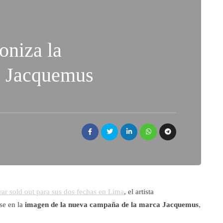
oniza la
e Jacquemus
rar sold out para sus dos fechas en Lima
, el artista
se en la
imagen de la nueva campaña de la marca Jacquemus
,