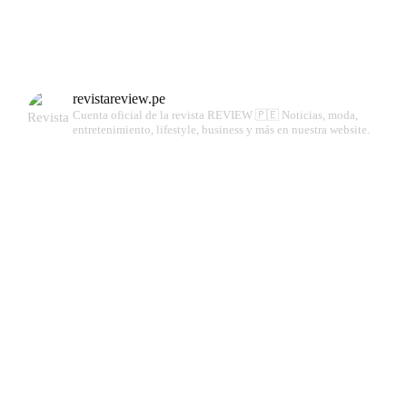
revistareview.pe
Cuenta oficial de la revista REVIEW 🇵🇪
Noticias, moda,
entretenimiento, lifestyle, business y más en nuestra website.