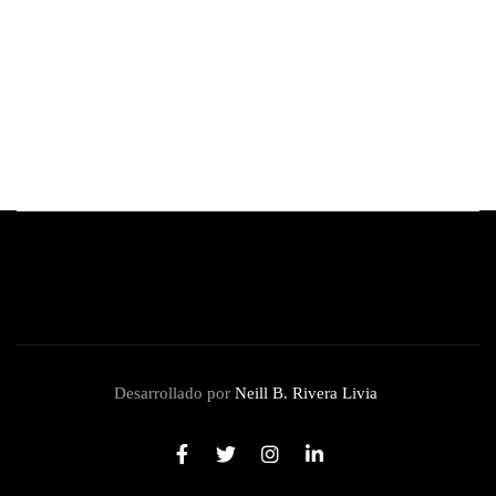
Bulova reimagina su icónico Lunar Pilot
Chronograph de la mano del célebre artista
brasileño Thiago Rosinhole
By
Redacción Review
julio 16, 2026
Desarrollado por
Neill B. Rivera Livia