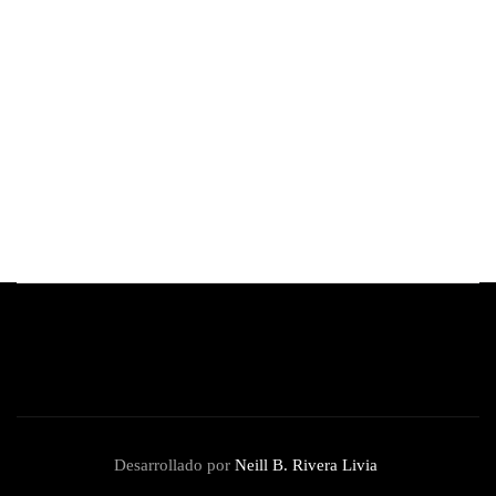
Nicholas Hoult, actor de 'Superman' y 'X-
Men', confirma su llegada al Perú Comic Con
2025
By
Redacción Review
octubre 25, 2025
Desarrollado por
Neill B. Rivera Livia