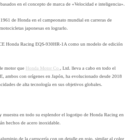
basados ​​en el concepto de marca de «Velocidad e inteligencia».
el 1961 de Honda en el campeonato mundial en carreras de
 motocicletas japonesas en lograrlo.
IFICE Honda Racing EQS-930HR-1A como un modelo de edición
s de motor que
Honda Motor Co.
, Ltd. lleva a cabo en todo el
E, ambos con orígenes en Japón, ha evolucionado desde 2018
idades de alta tecnología en sus objetivos globales.
r y muestra en todo su esplendor el logotipo de Honda Racing en
stán hechos de acero inoxidable.
aluminio de la carrocería con un detalle en rojo, similar al color