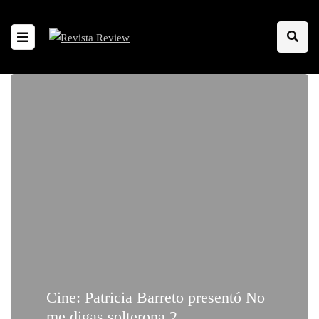
Cine: Patricia Barreto presentó No
me digas solterona 2