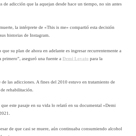
as de adicción que la aquejan desde hace un tiempo, no sin antes
 muerte, la intérprete de «This is me» compartió esta decisión
us historias de Instagram.
o que su plan de ahora en adelante es ingresar recurrentemente a
da primero”, aseguró una fuente a
Demi Lovato
para la
 de las adicciones. A fines del 2010 estuvo en tratamiento de
 de rehabilitación.
í que este pasaje en su vida lo relató en su documental «Demi
 2021.
 pesar de que casi se muere, aún continuaba consumiendo alcohol