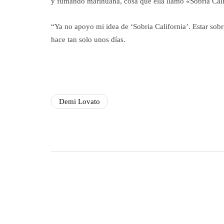
y fumando marihuana, cosa que ella llamó «Sobria Cali
“Ya no apoyo mi idea de ‘Sobria California’. Estar sobr
hace tan solo unos días.
Demi Lovato