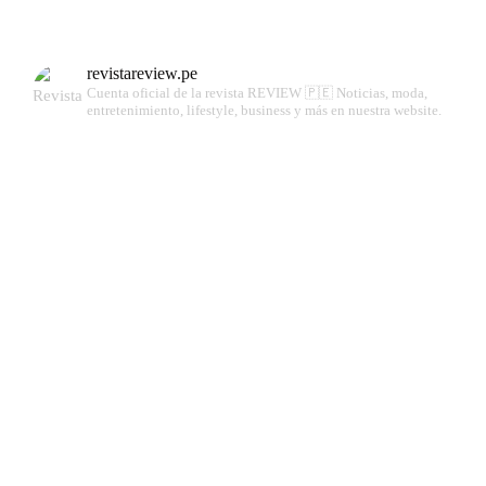
revistareview.pe
Cuenta oficial de la revista REVIEW 🇵🇪
Noticias, moda,
entretenimiento, lifestyle, business y más en nuestra website.