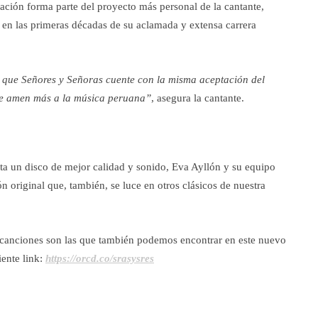
ación forma parte del proyecto más personal de la cantante,
bó en las primeras décadas de su aclamada y extensa carrera
 que Señores y Señoras cuente con la misma aceptación del
que amen más a la música peruana”
, asegura la cantante.
enta un disco de mejor calidad y sonido, Eva Ayllón y su equipo
n original que, también, se luce en otros clásicos de nuestra
s canciones son las que también podemos encontrar en este nuevo
iente link:
https://orcd.co/srasysres