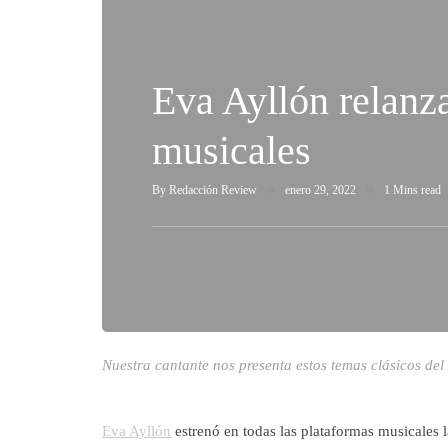
Eva Ayllón relanz
musicales
By
Redacción Review
enero 29, 2022
1 Mins read
Nuestra cantante nos presenta estos temas clásicos del 
Eva Ayllón
estrenó en todas las plataformas musicales 