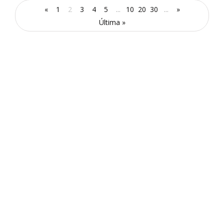
«
1
2
3
4
5
...
10
20
30
...
»
Última »
El Rímac se pone en movimiento:
Smart Fit abre su primera sede en
el distrito
agosto 5, 2026