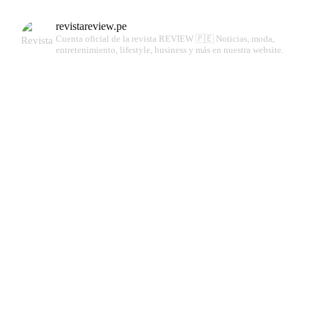
revistareview.pe
Cuenta oficial de la revista REVIEW 🇵🇪
Noticias, moda,
entretenimiento, lifestyle, business y más en nuestra website.