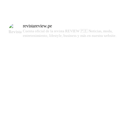
revistareview.pe
Cuenta oficial de la revista REVIEW 🇵🇪
Noticias, moda,
entretenimiento, lifestyle, business y más en nuestra website.