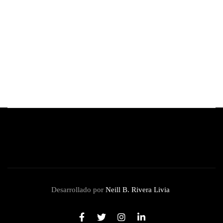
HONOR es la marca de mayor crecimiento en
LATAM durante el primer trimestre 2026
By
Redacción Review
junio 4, 2026
Desarrollado por
Neill B. Rivera Livia