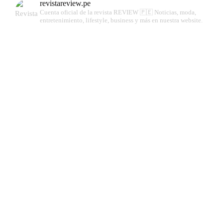
revistareview.pe
Cuenta oficial de la revista REVIEW 🇵🇪
Noticias, moda,
entretenimiento, lifestyle, business y más en nuestra website.