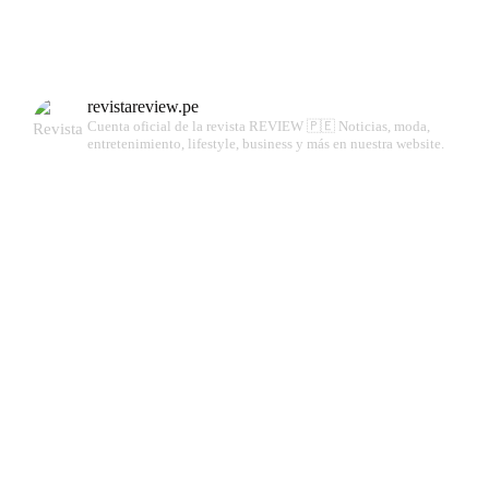
revistareview.pe
Cuenta oficial de la revista REVIEW 🇵🇪
Noticias, moda,
entretenimiento, lifestyle, business y más en nuestra website.