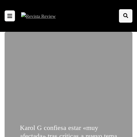
Karol G confiesa estar «muy
afectada» tras críticas a nuevo tema