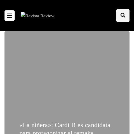
«La niñera»: Cardi B es candidata
para protagonizar el remake