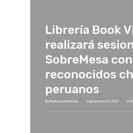
Librería Book V
realizará sesio
SobreMesa con
reconocidos ch
peruanos
By
Redacción Review
septiembre 20, 2021
2 M