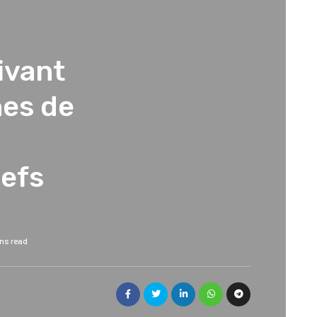
ivant
nes de
efs
ins read