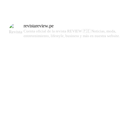
revistareview.pe
Cuenta oficial de la revista REVIEW 🇵🇪
Noticias, moda,
entretenimiento, lifestyle, business y más en nuestra website.