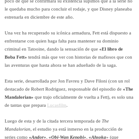
poco de que se confirmara su existencia supimos que a la serie no
le quedaba mucho para concluir el rodaje, y que Disney planeaba
estrenarla en diciembre de este año.
Una vez ha recuperado su icónica armadura, Fett está dispuesto a
enfrentarse con quien haga falta para mantener su dominio
criminal en Tatooine, dando la sensación de que
«El libro de
Boba Fett»
tendrá más que ver con historias de mafiosos que con
las aventuras que hasta ahora se han adueñado de la saga.
Esta serie, desarrollada por Jon Favreu y Dave Filoni (con un rol
destacado de Robert Rodriguez, responsable del episodio de
«The
Mandalorian»
que trajo oficialmente de vuelta a Fett), es solo una
de tantas que prepara
Lucasfilm
.
Luego de esta y de la citada tercera temporada de
The
Mandalorian
, el estudio ya está inmerso en la producción de
series como
«
Andor»
,
«Obi-Wan Kenobi»
,
«Ahsoka
» (que