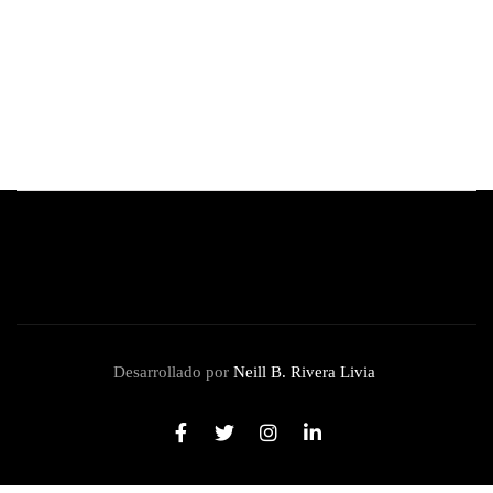
Burger Fest Vol.9: el festival de hamburguesas
más grande de Latinoamérica regresa
By
Redacción Review
abril 29, 2026
Desarrollado por
Neill B. Rivera Livia