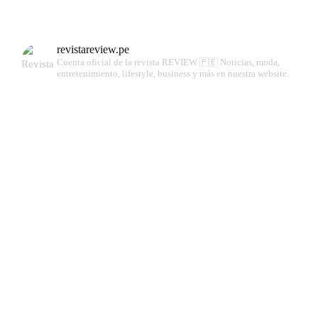
revistareview.pe
Cuenta oficial de la revista REVIEW 🇵🇪
Noticias, moda,
entretenimiento, lifestyle, business y más en nuestra website.