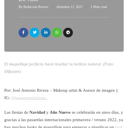
By
Redacción Review
diciembre 11, 2021
2 Mins read
El maquillaje perfecto hará resaltar tu belleza natural. (Foto:
Difusión)
Por: José Antonio Rivera – Makeup artist & Asesor de imagen ||
IG:
@joseantoniorivera_
Las fiestas de
Navidad
y
Año Nuevo
se celebrarán en unos días, y
gracias a las pasarelas internacionales primavera / verano 2022, ya
hay muchos looks de maquillaje para empezar a planificar un
look