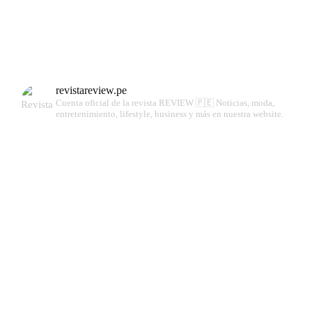
revistareview.pe
Cuenta oficial de la revista REVIEW 🇵🇪
Noticias, moda,
entretenimiento, lifestyle, business y más en nuestra website.