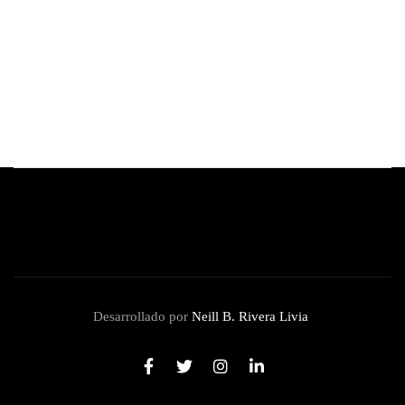
Bulova reimagina su icónico Lunar Pilot
Chronograph de la mano del célebre artista
brasileño Thiago Rosinhole
By
Redacción Review
julio 16, 2026
Desarrollado por
Neill B. Rivera Livia