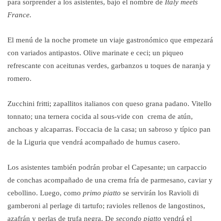
para sorprender a los asistentes, bajo el nombre de
Italy meets
France.
El menú de la noche promete un viaje gastronómico que empezará
con variados antipastos. Olive marinate e ceci; un piqueo
refrescante con aceitunas verdes, garbanzos u toques de naranja y
romero.
Zucchini fritti; zapallitos italianos con queso grana padano. Vitello
tonnato; una ternera cocida al sous-vide con crema de atún,
anchoas y alcaparras. Foccacia de la casa; un sabroso y típico pan
de la Liguria que vendrá acompañado de humus casero.
Los asistentes también podrán probar el Capesante; un carpaccio
de conchas acompañado de una crema fría de parmesano, caviar y
cebollino. Luego, como
primo piatto
se servirán los Ravioli di
gamberoni al perlage di tartufo; ravioles rellenos de langostinos,
azafrán y perlas de trufa negra. De
secondo piatto
vendrá el