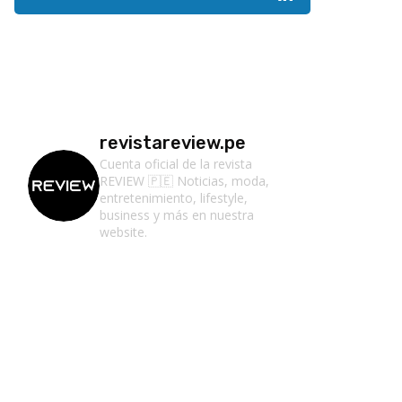
revistareview.pe
Cuenta oficial de la revista
REVIEW 🇵🇪
Noticias, moda,
entretenimiento, lifestyle,
business y más en nuestra
website.