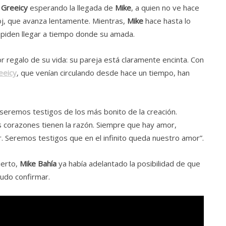
a
Greeicy
esperando la llegada de
Mike
, a quien no ve hace
eloj, que avanza lentamente. Mientras,
Mike
hace hasta lo
mpiden llegar a tiempo donde su amada.
or regalo de su vida: su pareja está claramente encinta. Con
eeicy
, que venían circulando desde hace un tiempo, han
 seremos testigos de los más bonito de la creación.
s corazones tienen la razón. Siempre que hay amor,
r. Seremos testigos que en el infinito queda nuestro amor”.
ierto,
Mike Bahía
ya había adelantado la posibilidad de que
pudo confirmar.