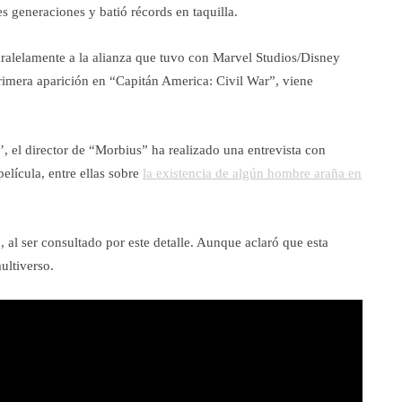
res generaciones y batió récords en taquilla.
aralelamente a la alianza que tuvo con Marvel Studios/Disney
rimera aparición en “Capitán America: Civil War”, viene
’, el director de “Morbius” ha realizado una entrevista con
elícula, entre ellas sobre
la existencia de algún hombre araña en
, al ser consultado por este detalle. Aunque aclaró que esta
ultiverso.