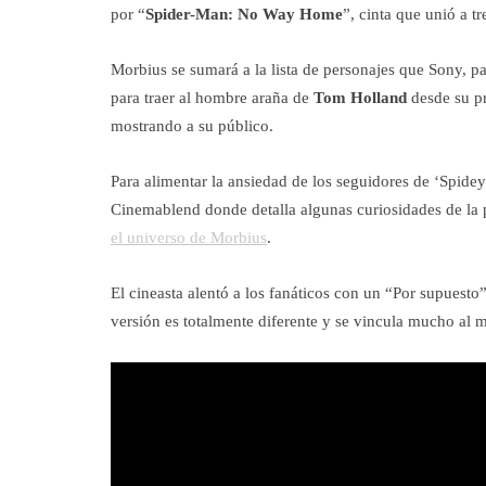
por “
Spider-Man: No Way Home
”, cinta que unió a t
Morbius se sumará a la lista de personajes que Sony, p
para traer al hombre araña de
Tom Holland
desde su p
mostrando a su público.
Para alimentar la ansiedad de los seguidores de ‘Spidey
Cinemablend donde detalla algunas curiosidades de la p
el universo de Morbius
.
El cineasta alentó a los fanáticos con un “Por supuesto”
versión es totalmente diferente y se vincula mucho al m