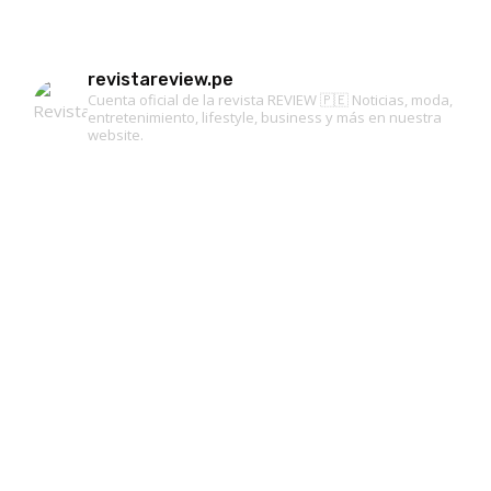
revistareview.pe
Cuenta oficial de la revista REVIEW 🇵🇪
Noticias, moda,
entretenimiento, lifestyle, business y más en nuestra
website.