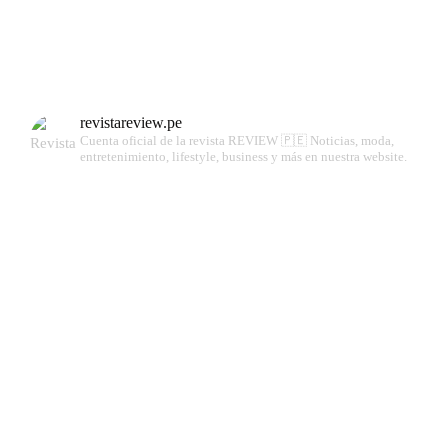
revistareview.pe
Cuenta oficial de la revista REVIEW 🇵🇪
Noticias, moda,
entretenimiento, lifestyle, business y más en nuestra website.