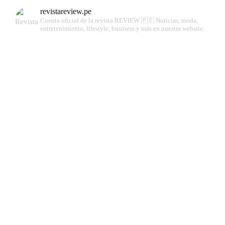
revistareview.pe
Cuenta oficial de la revista REVIEW 🇵🇪
Noticias, moda,
entretenimiento, lifestyle, business y más en nuestra website.