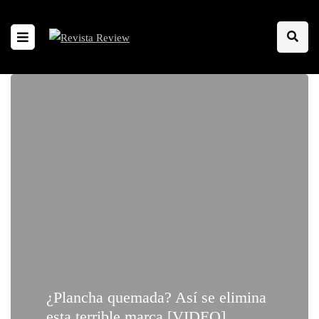
¿Plancha quemada? Así se elimina
esta terrible marca [VIDEO]