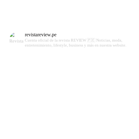
revistareview.pe
Cuenta oficial de la revista REVIEW 🇵🇪
Noticias, moda,
entretenimiento, lifestyle, business y más en nuestra website.