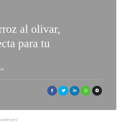
oz al olivar,
ecta para tu
ead
Acomer.pe)