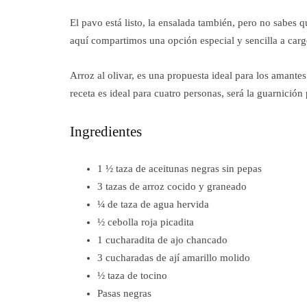
El pavo está listo, la ensalada también, pero no sabes 
aquí compartimos una opción especial y sencilla a car
Arroz al olivar, es una propuesta ideal para los amantes
receta es ideal para cuatro personas, será la guarnició
Ingredientes
1 ½ taza de aceitunas negras sin pepas
3 tazas de arroz cocido y graneado
¼ de taza de agua hervida
½ cebolla roja picadita
1 cucharadita de ajo chancado
3 cucharadas de ají amarillo molido
½ taza de tocino
Pasas negras