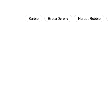
Barbie
Greta Gerwig
Margot Robbie