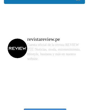
revistareview.pe
Cuenta oficial de la revista REVIEW
🇵🇪
Noticias, moda, entretenimiento,
lifestyle, business y más en nuestra
website.