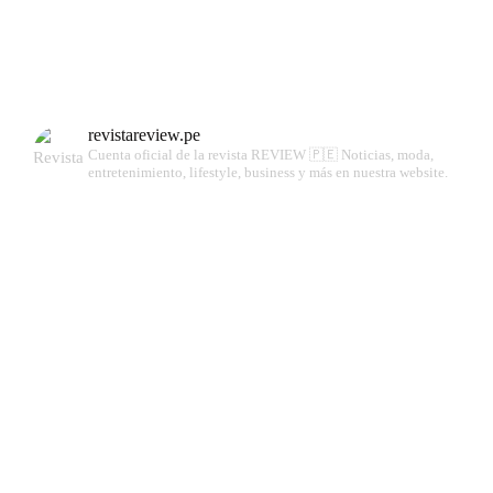
revistareview.pe
Cuenta oficial de la revista REVIEW 🇵🇪
Noticias, moda,
entretenimiento, lifestyle, business y más en nuestra website.