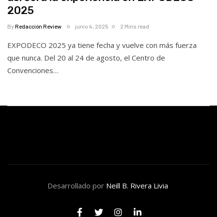
2025
By
Redacción Review
junio 4, 2025
2 Mins read
EXPODECO 2025 ya tiene fecha y vuelve con más fuerza
que nunca. Del 20 al 24 de agosto, el Centro de
Convenciones…
Desarrollado por
Neill B. Rivera Livia