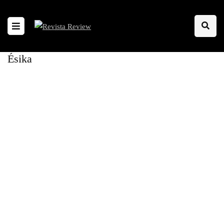
Ésika