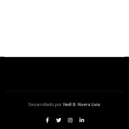
BTS anuncia que no presentará su música para los
Premios Grammy 2027
julio 29, 2026
Desarrollado por
Neill B. Rivera Livia